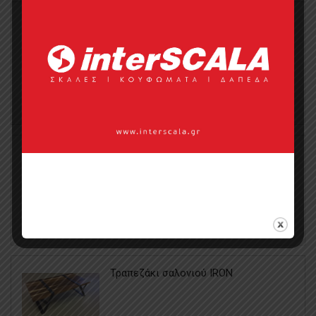
Τραπεζάκι σαλονιού ALHAMBRA 006
Store:
Al2
0
0
Τραπεζάκι σαλονιού Μεταλλικό MTA
2864
0
0
Τραπεζάκι σαλονιού IRON