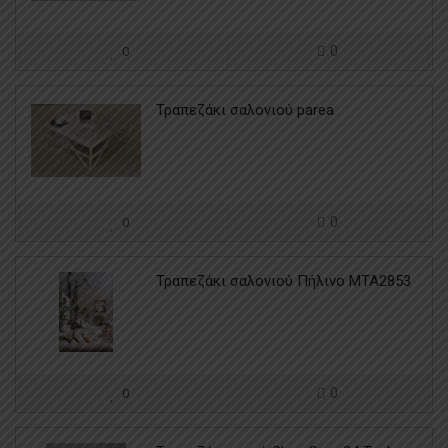
0
0
Τραπεζάκι σαλονιού parea
0
0
Τραπεζάκι σαλονιού Πήλινο MTA2853
0
0