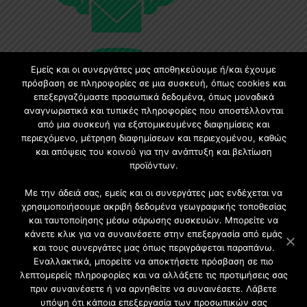
Εμείς και οι συνεργάτες μας αποθηκεύουμε ή/και έχουμε
πρόσβαση σε πληροφορίες σε μια συσκευή, όπως cookies και
επεξεργαζόμαστε προσωπικά δεδομένα, όπως μοναδικά
αναγνωριστικά και τυπικές πληροφορίες που αποστέλλονται
Εγγραφή στο Newsletter
από μια συσκευή για εξατομικευμένες διαφημίσεις και
περιεχόμενο, μέτρηση διαφημίσεων και περιεχομένου, καθώς
Γίνετε μέλος της μεγαλύτερης διαδικτυακής κοινότητας, ειδικά
και απόψεις του κοινού για την ανάπτυξη και βελτίωση
για αρχιτέκτονες, σχεδιαστές και λάτρεις της κατασκευής και
προϊόντων.
του σχεδιασμού επίπλων.
Με την άδειά σας, εμείς και οι συνεργάτες μας ενδέχεται να
χρησιμοποιήσουμε ακριβή δεδομένα γεωγραφικής τοποθεσίας
και ταυτοποίησης μέσω σάρωσης συσκευών. Μπορείτε να
κάνετε κλικ για να συναινέσετε στην επεξεργασία από εμάς
και τους συνεργάτες μας όπως περιγράφεται παραπάνω.
Εναλλακτικά, μπορείτε να αποκτήσετε πρόσβαση σε πιο
λεπτομερείς πληροφορίες και να αλλάξετε τις προτιμήσεις σας
πριν συναινέσετε ή να αρνηθείτε να συναινέσετε. Λάβετε
υπόψη ότι κάποια επεξεργασία των προσωπικών σας