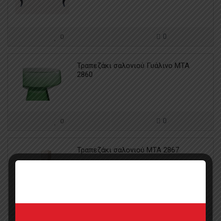
0
0
Τραπεζάκι σαλονιού Γυάλινο MTA
2860
0
0
Τραπεζάκι σαλονιού MTA 2867
0
0