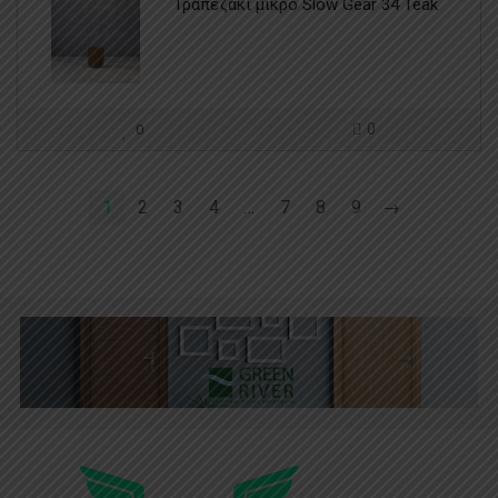
Τραπεζάκι μικρό Slow Gear 34 Teak
0
0
1
2
3
4
…
7
8
9
→