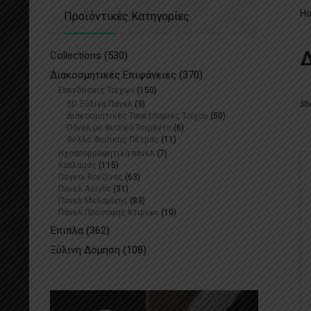
H
Προϊόντικές Κατηγορίες
Δ
Collections
(530)
Διακοσμητικές Επιφάνειες
(370)
Επενδύσεις Τοίχων
(150)
Sh
3D Ξύλινα Πάνελ
(3)
Διακοσμητικές Ταπετσαρίες Τοίχου
(50)
Πάνελ με Φυσικό Τσιμέντο
(6)
Φύλλα Φυσικής Πέτρας
(11)
Ηχοαπορροφητικά πάνελ
(7)
Καπλαμάς
(115)
Πάγκοι Κουζίνας
(63)
Πάνελ Acrylic
(31)
Πάνελ Μελαμίνης
(83)
Πάνελ Πρόσοψης Κτιρίων
(10)
Έπιπλα
(362)
Ξύλινη Δόμηση
(108)