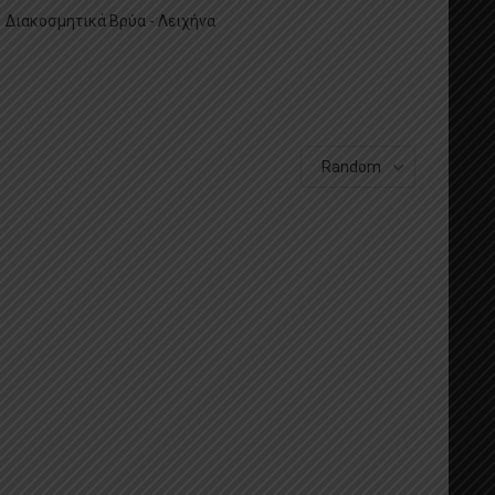
Διακοσμητικά Βρύα - Λειχήνα
Random