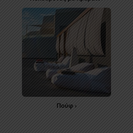
Πούφ ›