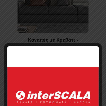
Καναπές με Kρεβάτι ›